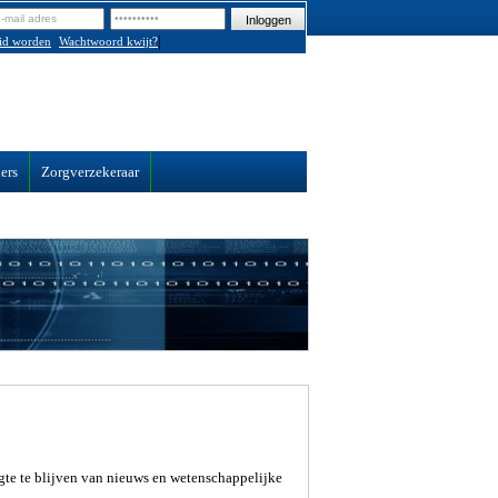
|
id worden
Wachtwoord kwijt?
ers
Zorgverzekeraar
te te blijven van nieuws en wetenschappelijke