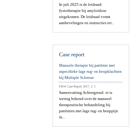
In juli 2025 is de leidraad
fysiotherapie bij amyloïdose
uitgekomen. De leidraad vormt
aanbevelingen en instructies ter...
Case report
Manuele therapie bij patiënte met
aspecifieke lage rug- en heupklachten
bij Multiple Sclerose
F&W Case Report 2017; 2: 1
Samenvatting Achtergrond: er is
weinig bekend over de manueel
therapeutische behandeling bij
patiënten met lage rug- en heuppijn
in...