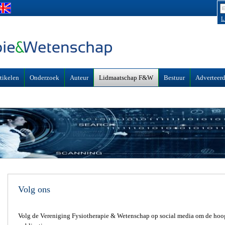
L
tikelen
Onderzoek
Auteur
Lidmaatschap F&W
Bestuur
Adverteerd
Volg ons
Volg de Vereniging Fysiotherapie & Wetenschap op social media om de hoog