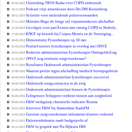
Uitzending TROS Radar over COPD onderzoek
07-02-2020
Podcast vrije artsenkeuze door Drs DM Keesenberg
10-12-2019
Actiesite voor misleidende polisvoorwaarden
09-12-2019
Minister Hugo de Jonge wil vrijeartsenkeuze afschaffen
27-11-2019
Gevolgen voor patiÃ«nten met ernstig COPD in Nederla...
22-10-2019
KNGF op bezoek bij Corpus Mentis en de Vereniging...
17-04-2019
Demonstratie Fysiotherapie op 30 mei
30-05-2018
Positief nieuws fysiotherapie in overleg met ONVZ
31-03-2018
Reductie administratielast Fysiotherapie OntregeldeZorg
30-01-2018
ONVZ nog restitutie zorgverzekeraar?
21-12-2017
Resultaten Onderzoek administratielast Fysiotherapie
07-11-2016
Waarom petitie tegen afschaffing medisch beroepsgeheim
22-09-2016
Onderzoek administratielast fysiotherapie succesvol
04-09-2016
Onderzoek wurgcontracten in de zorg
04-09-2016
Onderzoek administratielast binnen de Fysiotherapie
13-06-2016
Echtgenoot Schippers verdient tonnen aan zorgbeleid
05-03-2016
F&W werkgroep chronische indicatie Reuma
09-02-2016
Interview F&W bij Amsterdam StadsFM
24-01-2016
Grootste zorgverzekeraars informeren klanten verkeerd
16-01-2016
Patientenfederatie raadt budgetpolis af
03-12-2015
F&W in gesprek met Pia Dijkstra D66
05-11-2015