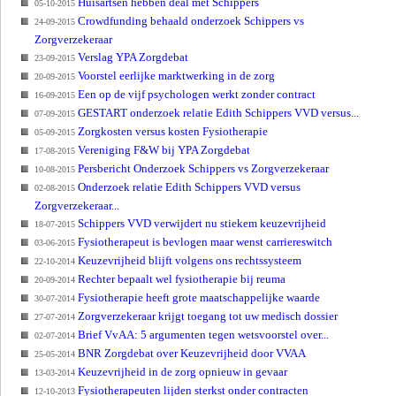
Huisartsen hebben deal met Schippers
05-10-2015
Crowdfunding behaald onderzoek Schippers vs
24-09-2015
Zorgverzekeraar
Verslag YPA Zorgdebat
23-09-2015
Voorstel eerlijke marktwerking in de zorg
20-09-2015
Een op de vijf psychologen werkt zonder contract
16-09-2015
GESTART onderzoek relatie Edith Schippers VVD versus...
07-09-2015
Zorgkosten versus kosten Fysiotherapie
05-09-2015
Vereniging F&W bij YPA Zorgdebat
17-08-2015
Persbericht Onderzoek Schippers vs Zorgverzekeraar
10-08-2015
Onderzoek relatie Edith Schippers VVD versus
02-08-2015
Zorgverzekeraar...
Schippers VVD verwijdert nu stiekem keuzevrijheid
18-07-2015
Fysiotherapeut is bevlogen maar wenst carriereswitch
03-06-2015
Keuzevrijheid blijft volgens ons rechtssysteem
22-10-2014
Rechter bepaalt wel fysiotherapie bij reuma
20-09-2014
Fysiotherapie heeft grote maatschappelijke waarde
30-07-2014
Zorgverzekeraar krijgt toegang tot uw medisch dossier
27-07-2014
Brief VvAA: 5 argumenten tegen wetsvoorstel over...
02-07-2014
BNR Zorgdebat over Keuzevrijheid door VVAA
25-05-2014
Keuzevrijheid in de zorg opnieuw in gevaar
13-03-2014
Fysiotherapeuten lijden sterkst onder contracten
12-10-2013