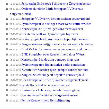
Persbericht Onderzoek Schippers vs Zorgverzekeraar
10-08-2015
Onderzoek relatie Edith Schippers VVD versus
02-08-2015
Zorgverzekeraar...
Schippers VVD verwijdert nu stiekem keuzevrijheid
18-07-2015
Fysiotherapeut is bevlogen maar wenst carriereswitch
03-06-2015
Keuzevrijheid blijft volgens ons rechtssysteem
22-10-2014
Rechter bepaalt wel fysiotherapie bij reuma
20-09-2014
Fysiotherapie heeft grote maatschappelijke waarde
30-07-2014
Zorgverzekeraar krijgt toegang tot uw medisch dossier
27-07-2014
Brief VvAA: 5 argumenten tegen wetsvoorstel over...
02-07-2014
BNR Zorgdebat over Keuzevrijheid door VVAA
25-05-2014
Keuzevrijheid in de zorg opnieuw in gevaar
13-03-2014
Fysiotherapeuten lijden sterkst onder contracten
12-10-2013
Kwaliteit en waarden fysiotherapie zonder contract
06-10-2013
Zorg en Zekerheid geeft beperkte keuzevrijheid
19-06-2013
Geen transparantie bedrijfskosten zorgverzekeraars
19-04-2013
Eerste Kamerleden en nevenfuncties
08-04-2013
Bestuurders Achmea grote salarisverhogingen
21-03-2013
Rechter tegen beleid van zorgverzekeraars
17-03-2013
Petitie Keuzevrijheid Eerstelijnszorg
21-02-2013