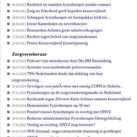
Kwaliteit en waarden fysiotherapie zonder contract
06-10-2013
Zorg en Zekerheid geeft beperkte keuzevrijheid
19-06-2013
Schrappen fysiotherapie uit basispakket leidt tot...
18-05-2013
Eerste Kamerleden en nevenfuncties
08-04-2013
Bestuurders Achmea grote salarisverhogingen
21-03-2013
Rechter tegen beleid van zorgverzekeraars
17-03-2013
Petitie Keuzevrijheid Eerstelijnszorg
21-02-2013
Zorgverzekeraar
Podcast vrije artsenkeuze door Drs DM Keesenberg
10-12-2019
Actiesite voor misleidende polisvoorwaarden
09-12-2019
79% Nederlanders denkt dat dekking van hun
04-11-2019
zorgverzekering...
Gevolgen voor patiÃ«nten met ernstig COPD in Nederla...
22-10-2019
Fysiotherapie op de zorgverzekeringsmarkt in Nederland
07-11-2018
Rechtzaak tegen Zilveren Kruis Achmea omtrent keuzevrijheid
15-06-2018
Demonstratie Fysiotherapie op 30 mei
30-05-2018
Positief nieuws fysiotherapie in overleg met ONVZ
31-03-2018
Reductie administratielast Fysiotherapie OntregeldeZorg
30-01-2018
Verslag na overleg; ONVZ nog restitutie?
17-01-2018
NOS Journaal: ongecontracteerde thuiszorg is goedkoper
01-01-2018