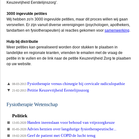
Keuzevrijheid Eerstelijnszorg'.
3000 ingevulde petities
Wij hebben zo'n 3000 ingevulde petities, maar dit proces willen wij gaan
versnellen. Er zijn vanuit diverse verenigingen (psychologen, apothekers,
tandartsen en fysiotherapeuten) al reacties gekomen voor
samenwerking
.
Hulp bij distributie
Meer petities kan gerealiseerd worden door stukken te plaatsen in
landelijke en regionale kranten, vrienden te emailen met de vraag de
petitie in te vullen en de link naar de petitie Keuzevrijheid Zorg te plaatsen
op uw website.
Fysiotherapie versus chirurgie bij cervicale radiculopathie
08-03-2013
Petitie Keuzevrijheid Eerstelijnszorg
21-02-2013
Fysiotherapie Wetenschap
Politiek
Handen ineenslaan voor behoud van vrijezorgkeuze
13-05-2020
Advies herzien over langdurige fysiotherapeutische...
05-05-2020
Geef de patient met COPD de lucht terug
19-02-2020