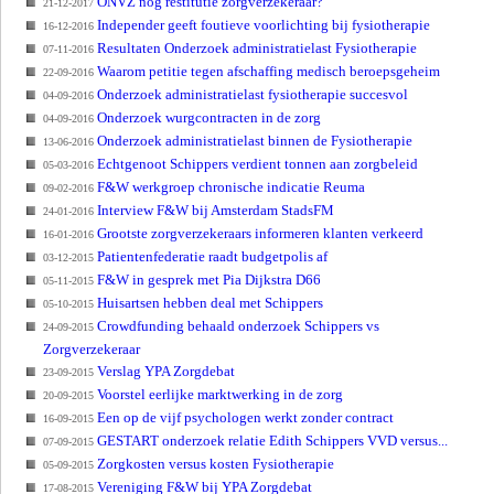
ONVZ nog restitutie zorgverzekeraar?
21-12-2017
Independer geeft foutieve voorlichting bij fysiotherapie
16-12-2016
Resultaten Onderzoek administratielast Fysiotherapie
07-11-2016
Waarom petitie tegen afschaffing medisch beroepsgeheim
22-09-2016
Onderzoek administratielast fysiotherapie succesvol
04-09-2016
Onderzoek wurgcontracten in de zorg
04-09-2016
Onderzoek administratielast binnen de Fysiotherapie
13-06-2016
Echtgenoot Schippers verdient tonnen aan zorgbeleid
05-03-2016
F&W werkgroep chronische indicatie Reuma
09-02-2016
Interview F&W bij Amsterdam StadsFM
24-01-2016
Grootste zorgverzekeraars informeren klanten verkeerd
16-01-2016
Patientenfederatie raadt budgetpolis af
03-12-2015
F&W in gesprek met Pia Dijkstra D66
05-11-2015
Huisartsen hebben deal met Schippers
05-10-2015
Crowdfunding behaald onderzoek Schippers vs
24-09-2015
Zorgverzekeraar
Verslag YPA Zorgdebat
23-09-2015
Voorstel eerlijke marktwerking in de zorg
20-09-2015
Een op de vijf psychologen werkt zonder contract
16-09-2015
GESTART onderzoek relatie Edith Schippers VVD versus...
07-09-2015
Zorgkosten versus kosten Fysiotherapie
05-09-2015
Vereniging F&W bij YPA Zorgdebat
17-08-2015