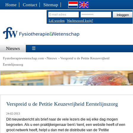
Home
Contact
Sitemap
|
Lid worden
Wachtwoord kwijt?
Nieuws
☰
Fysiotherapiewetenschap.com
Nieuws
Verspreid u de Petitie Keuzevrijheid
-
-
Eerstelijnszorg
Verspreid u de Petitie Keuzevrijheid Eerstelijnszorg
24-02-2013
Dit nieuwsbericht als brief naar de vele lezers die wij elke dag mogen
begroeten. Als u een praktijkeigenaar bent / kent, een website heeft of een
groot netwerk heeft, helpt u dan met de distributie van de 'Petitie