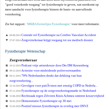
“goed verzekerde toegang” tot fysiotherapie te geven, wat neerkomt op
meer aandacht voor fysiotherapie binnen de basis- en aanvullende
verzekering.
Zie het rapport:
‘MKBA Eerstelijns Fysiotherapie’
voor meer informatie.
Centrale rol Fysiotherapie na Cerebro Vasculair Accident
04-08-2014
Zorgverzekeraar krijgt toegang tot uw medisch dossier
27-07-2014
Fysiotherapie Wetenschap
Zorgverzekeraar
Podcast vrije artsenkeuze door Drs DM Keesenberg
10-12-2019
Actiesite voor misleidende polisvoorwaarden
09-12-2019
79% Nederlanders denkt dat dekking van hun
04-11-2019
zorgverzekering...
Gevolgen voor patiÃ«nten met ernstig COPD in Nederla...
22-10-2019
Fysiotherapie op de zorgverzekeringsmarkt in Nederland
07-11-2018
Rechtzaak tegen Zilveren Kruis Achmea omtrent keuzevrijheid
15-06-2018
Demonstratie Fysiotherapie op 30 mei
30-05-2018
Positief nieuws fysiotherapie in overleg met ONVZ
31-03-2018