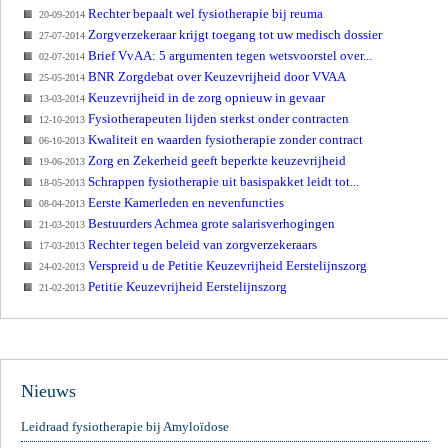
Rechter bepaalt wel fysiotherapie bij reuma
20-09-2014
Zorgverzekeraar krijgt toegang tot uw medisch dossier
27-07-2014
Brief VvAA: 5 argumenten tegen wetsvoorstel over...
02-07-2014
BNR Zorgdebat over Keuzevrijheid door VVAA
25-05-2014
Keuzevrijheid in de zorg opnieuw in gevaar
13-03-2014
Fysiotherapeuten lijden sterkst onder contracten
12-10-2013
Kwaliteit en waarden fysiotherapie zonder contract
06-10-2013
Zorg en Zekerheid geeft beperkte keuzevrijheid
19-06-2013
Schrappen fysiotherapie uit basispakket leidt tot...
18-05-2013
Eerste Kamerleden en nevenfuncties
08-04-2013
Bestuurders Achmea grote salarisverhogingen
21-03-2013
Rechter tegen beleid van zorgverzekeraars
17-03-2013
Verspreid u de Petitie Keuzevrijheid Eerstelijnszorg
24-02-2013
Petitie Keuzevrijheid Eerstelijnszorg
21-02-2013
Nieuws
Leidraad fysiotherapie bij Amyloïdose