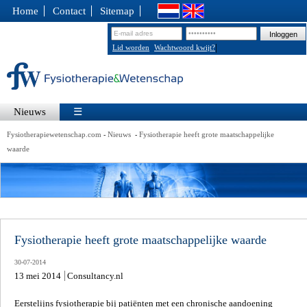
Home
Contact
Sitemap
|
Lid worden
Wachtwoord kwijt?
Nieuws
☰
Fysiotherapiewetenschap.com
Nieuws
Fysiotherapie heeft grote maatschappelijke
-
-
waarde
Fysiotherapie heeft grote maatschappelijke waarde
30-07-2014
13 mei 2014
Consultancy.nl
Eerstelijns fysiotherapie bij patiënten met een chronische aandoening