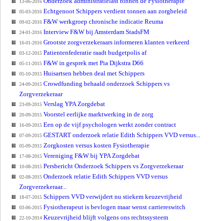
Onderzoek administratielast binnen de Fysiotherapie
13-06-2016
Echtgenoot Schippers verdient tonnen aan zorgbeleid
05-03-2016
F&W werkgroep chronische indicatie Reuma
09-02-2016
Interview F&W bij Amsterdam StadsFM
24-01-2016
Grootste zorgverzekeraars informeren klanten verkeerd
16-01-2016
Patientenfederatie raadt budgetpolis af
03-12-2015
F&W in gesprek met Pia Dijkstra D66
05-11-2015
Huisartsen hebben deal met Schippers
05-10-2015
Crowdfunding behaald onderzoek Schippers vs
24-09-2015
Zorgverzekeraar
Verslag YPA Zorgdebat
23-09-2015
Voorstel eerlijke marktwerking in de zorg
20-09-2015
Een op de vijf psychologen werkt zonder contract
16-09-2015
GESTART onderzoek relatie Edith Schippers VVD versus...
07-09-2015
Zorgkosten versus kosten Fysiotherapie
05-09-2015
Vereniging F&W bij YPA Zorgdebat
17-08-2015
Persbericht Onderzoek Schippers vs Zorgverzekeraar
10-08-2015
Onderzoek relatie Edith Schippers VVD versus
02-08-2015
Zorgverzekeraar...
Schippers VVD verwijdert nu stiekem keuzevrijheid
18-07-2015
Fysiotherapeut is bevlogen maar wenst carriereswitch
03-06-2015
Keuzevrijheid blijft volgens ons rechtssysteem
22-10-2014