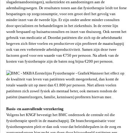
slagaderaandoeningen), suikerziekte en aandoeningen aan de
ademhalingswegen. De resultaten tonen aan dat fysiotherapie leidt tot forse
besparingen op zorgconsumptie, voor een groot deel het gevolg van
minder inzet van de tweede lijn. Er zijn onder andere minder consulten
door specialisten en behandelingen in het ziekenhuis. In de eerste lijn
wordt bespaard op huisartsconsulten en inzet van thuiszorg. Ook neemt het
gebruik van medicatie af. Doordat patiënten die zich op de arbeidsmarkt
begeven zich fitter voelen en productiever zijn profiteert de maatschappij
ook van een verbeterede arbeidsproductiviteit. Samen zijn deze twee
factoren goed voor een waarde van €750 per persoon. Na aftrek van de
kosten van fysiotherapie zijn de baten nog bijna €200 per persoon.
Wanneer het effect op
de kwaliteit van leven van patiënten wordt meegerekend, dan komt de
totale waarde uit op meer dan €1.800 per persoon. Niet alleen voelen
patiënten zich zowel fysiek als mentaal beter, ook mensen rondom de
patiënt (mantelzorgers, familie, kennissen) profiteren hiervan mee.
Basis- en aanvullende verzekering
Volgens het KNGF bevestigt het BMC onderzoek de centrale rol die
fysiotherapie speelt in de maatschappij. De brancheorganisatie voor
fysiotherapeuten pleit er dan ook voor dat beleidsbepalers in de zorg en
zorgverzekeraars hier recht aan doen door bijvoorbeeld patiënten een