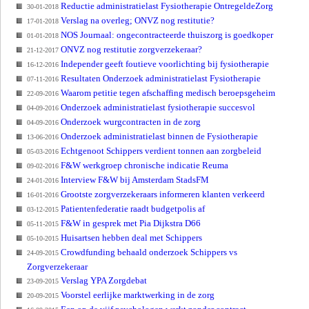
Reductie administratielast Fysiotherapie OntregeldeZorg
30-01-2018
Verslag na overleg; ONVZ nog restitutie?
17-01-2018
NOS Journaal: ongecontracteerde thuiszorg is goedkoper
01-01-2018
ONVZ nog restitutie zorgverzekeraar?
21-12-2017
Independer geeft foutieve voorlichting bij fysiotherapie
16-12-2016
Resultaten Onderzoek administratielast Fysiotherapie
07-11-2016
Waarom petitie tegen afschaffing medisch beroepsgeheim
22-09-2016
Onderzoek administratielast fysiotherapie succesvol
04-09-2016
Onderzoek wurgcontracten in de zorg
04-09-2016
Onderzoek administratielast binnen de Fysiotherapie
13-06-2016
Echtgenoot Schippers verdient tonnen aan zorgbeleid
05-03-2016
F&W werkgroep chronische indicatie Reuma
09-02-2016
Interview F&W bij Amsterdam StadsFM
24-01-2016
Grootste zorgverzekeraars informeren klanten verkeerd
16-01-2016
Patientenfederatie raadt budgetpolis af
03-12-2015
F&W in gesprek met Pia Dijkstra D66
05-11-2015
Huisartsen hebben deal met Schippers
05-10-2015
Crowdfunding behaald onderzoek Schippers vs
24-09-2015
Zorgverzekeraar
Verslag YPA Zorgdebat
23-09-2015
Voorstel eerlijke marktwerking in de zorg
20-09-2015