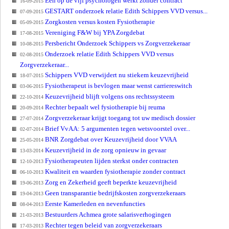
Een op de vijf psychologen werkt zonder contract
16-09-2015
GESTART onderzoek relatie Edith Schippers VVD versus...
07-09-2015
Zorgkosten versus kosten Fysiotherapie
05-09-2015
Vereniging F&W bij YPA Zorgdebat
17-08-2015
Persbericht Onderzoek Schippers vs Zorgverzekeraar
10-08-2015
Onderzoek relatie Edith Schippers VVD versus
02-08-2015
Zorgverzekeraar...
Schippers VVD verwijdert nu stiekem keuzevrijheid
18-07-2015
Fysiotherapeut is bevlogen maar wenst carriereswitch
03-06-2015
Keuzevrijheid blijft volgens ons rechtssysteem
22-10-2014
Rechter bepaalt wel fysiotherapie bij reuma
20-09-2014
Zorgverzekeraar krijgt toegang tot uw medisch dossier
27-07-2014
Brief VvAA: 5 argumenten tegen wetsvoorstel over...
02-07-2014
BNR Zorgdebat over Keuzevrijheid door VVAA
25-05-2014
Keuzevrijheid in de zorg opnieuw in gevaar
13-03-2014
Fysiotherapeuten lijden sterkst onder contracten
12-10-2013
Kwaliteit en waarden fysiotherapie zonder contract
06-10-2013
Zorg en Zekerheid geeft beperkte keuzevrijheid
19-06-2013
Geen transparantie bedrijfskosten zorgverzekeraars
19-04-2013
Eerste Kamerleden en nevenfuncties
08-04-2013
Bestuurders Achmea grote salarisverhogingen
21-03-2013
Rechter tegen beleid van zorgverzekeraars
17-03-2013