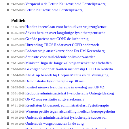
Verspreid u de Petitie Keuzevrijheid Eerstelijnszorg
24-02-2013
Petitie Keuzevrijheid Eerstelijnszorg
21-02-2013
Politiek
Handen ineenslaan voor behoud van vrijezorgkeuze
13-05-2020
Advies herzien over langdurige fysiotherapeutische...
05-05-2020
Geef de patient met COPD de lucht terug
19-02-2020
Uitzending TROS Radar over COPD onderzoek
07-02-2020
Podcast vrije artsenkeuze door Drs DM Keesenberg
10-12-2019
Actiesite voor misleidende polisvoorwaarden
09-12-2019
Minister Hugo de Jonge wil vrijeartsenkeuze afschaffen
27-11-2019
Gevolgen voor patiÃ«nten met ernstig COPD in Nederla...
22-10-2019
KNGF op bezoek bij Corpus Mentis en de Vereniging...
17-04-2019
Demonstratie Fysiotherapie op 30 mei
30-05-2018
Positief nieuws fysiotherapie in overleg met ONVZ
31-03-2018
Reductie administratielast Fysiotherapie OntregeldeZorg
30-01-2018
ONVZ nog restitutie zorgverzekeraar?
21-12-2017
Resultaten Onderzoek administratielast Fysiotherapie
07-11-2016
Waarom petitie tegen afschaffing medisch beroepsgeheim
22-09-2016
Onderzoek administratielast fysiotherapie succesvol
04-09-2016
Onderzoek wurgcontracten in de zorg
04-09-2016