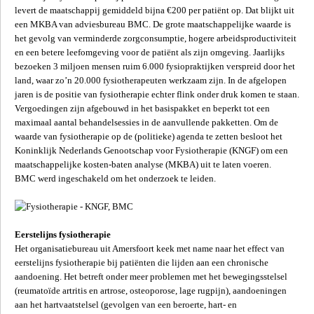
levert de maatschappij gemiddeld bijna €200 per patiënt op. Dat blijkt uit
een MKBA van adviesbureau BMC. De grote maatschappelijke waarde is
het gevolg van verminderde zorgconsumptie, hogere arbeidsproductiviteit
en een betere leefomgeving voor de patiënt als zijn omgeving. Jaarlijks
bezoeken 3 miljoen mensen ruim 6.000 fysiopraktijken verspreid door het
land, waar zo’n 20.000 fysiotherapeuten werkzaam zijn. In de afgelopen
jaren is de positie van fysiotherapie echter flink onder druk komen te staan.
Vergoedingen zijn afgebouwd in het basispakket en beperkt tot een
maximaal aantal behandelsessies in de aanvullende pakketten. Om de
waarde van fysiotherapie op de (politieke) agenda te zetten besloot het
Koninklijk Nederlands Genootschap voor Fysiotherapie (KNGF) om een
maatschappelijke kosten-baten analyse (MKBA) uit te laten voeren.
BMC werd ingeschakeld om het onderzoek te leiden.
Eerstelijns fysiotherapie
Het organisatiebureau uit Amersfoort keek met name naar het effect van
eerstelijns fysiotherapie bij patiënten die lijden aan een chronische
aandoening. Het betreft onder meer problemen met het bewegingsstelsel
(reumatoïde artritis en artrose, osteoporose, lage rugpijn), aandoeningen
aan het hartvaatstelsel (gevolgen van een beroerte, hart- en