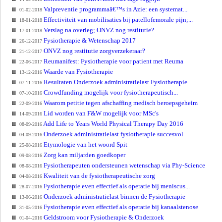
Valpreventie programmaâ€™s in Azie: een systemat...
01-02-2018
Effectiviteit van mobilisaties bij patellofemorale pijn;...
18-01-2018
Verslag na overleg; ONVZ nog restitutie?
17-01-2018
Fysiotherapie & Wetenschap 2017
26-12-2017
ONVZ nog restitutie zorgverzekeraar?
21-12-2017
Reumanifest: Fysiotherapie voor patient met Reuma
22-06-2017
Waarde van Fysiotherapie
13-12-2016
Resultaten Onderzoek administratielast Fysiotherapie
07-11-2016
Crowdfunding mogelijk voor fysiotherapeutisch...
07-10-2016
Waarom petitie tegen afschaffing medisch beroepsgeheim
22-09-2016
Lid worden van F&W mogelijk voor MSc's
14-09-2016
Add Life to Years World Physical Therapy Day 2016
08-09-2016
Onderzoek administratielast fysiotherapie succesvol
04-09-2016
Etymologie van het woord Spit
25-08-2016
Zorg kan miljarden goedkoper
09-08-2016
Fysiotherapeuten ondersteunen wetenschap via Phy-Science
08-08-2016
Kwaliteit van de fysiotherapeutische zorg
04-08-2016
Fysiotherapie even effectief als operatie bij meniscus...
28-07-2016
Onderzoek administratielast binnen de Fysiotherapie
13-06-2016
Fysiotherapie even effectief als operatie bij kanaalstenose
31-05-2016
Geldstroom voor Fysiotherapie & Onderzoek
01-04-2016