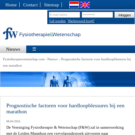
Home
Contact
Sitemap
|
Lid worden
Wachtwoord kwijt?
Nieuws
☰
Fysiotherapiewetenschap.com
Nieuws
Prognostische factoren voor hardloopblessures bij
-
-
een marathon
Prognostische factoren voor hardloopblessures bij een
marathon
08-04-2016
De Vereniging Fysiotherapie & Wetenschap (F&W) zal in samenwerking
met de Leiden Marathon een vervolgonderzoek uitvoeren naar