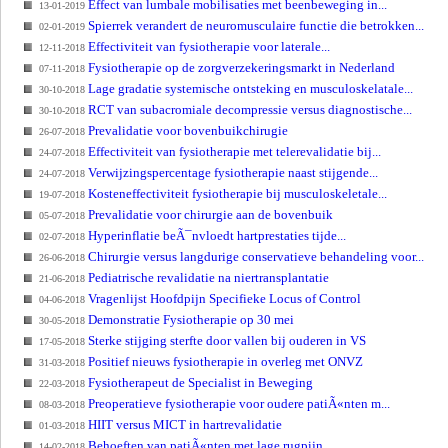
Effect van lumbale mobilisaties met beenbeweging in...
13-01-2019
Spierrek verandert de neuromusculaire functie die betrokken...
02-01-2019
Effectiviteit van fysiotherapie voor laterale...
12-11-2018
Fysiotherapie op de zorgverzekeringsmarkt in Nederland
07-11-2018
Lage gradatie systemische ontsteking en musculoskelatale...
30-10-2018
RCT van subacromiale decompressie versus diagnostische...
30-10-2018
Prevalidatie voor bovenbuikchirugie
26-07-2018
Effectiviteit van fysiotherapie met telerevalidatie bij...
24-07-2018
Verwijzingspercentage fysiotherapie naast stijgende...
24-07-2018
Kosteneffectiviteit fysiotherapie bij musculoskeletale...
19-07-2018
Prevalidatie voor chirurgie aan de bovenbuik
05-07-2018
Hyperinflatie beÃ¯nvloedt hartprestaties tijde...
02-07-2018
Chirurgie versus langdurige conservatieve behandeling voor...
26-06-2018
Pediatrische revalidatie na niertransplantatie
21-06-2018
Vragenlijst Hoofdpijn Specifieke Locus of Control
04-06-2018
Demonstratie Fysiotherapie op 30 mei
30-05-2018
Sterke stijging sterfte door vallen bij ouderen in VS
17-05-2018
Positief nieuws fysiotherapie in overleg met ONVZ
31-03-2018
Fysiotherapeut de Specialist in Beweging
22-03-2018
Preoperatieve fysiotherapie voor oudere patiÃ«nten m...
08-03-2018
HIIT versus MICT in hartrevalidatie
01-03-2018
Behoeften van patiÃ«nten met lage rugpijn
14-02-2018