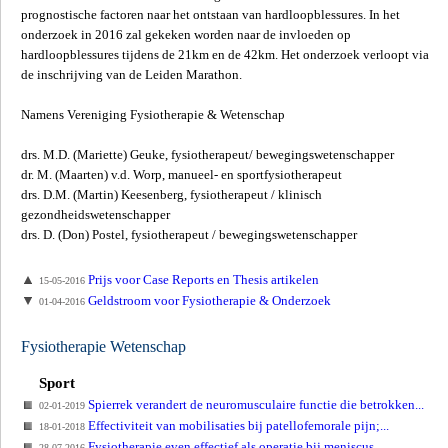
prognostische factoren naar het ontstaan van hardloopblessures. In het
onderzoek in 2016 zal gekeken worden naar de invloeden op
hardloopblessures tijdens de 21km en de 42km.
Het onderzoek verloopt via
de inschrijving van de Leiden Marathon.
Namens Vereniging Fysiotherapie & Wetenschap
drs. M.D. (Mariette) Geuke, fysiotherapeut/ bewegingswetenschapper
dr. M. (Maarten) v.d. Worp, manueel- en sportfysiotherapeut
drs. D.M. (Martin) Keesenberg, fysiotherapeut / klinisch
gezondheidswetenschapper
drs. D. (Don) Postel, fysiotherapeut / bewegingswetenschapper
Prijs voor Case Reports en Thesis artikelen
15-05-2016
Geldstroom voor Fysiotherapie & Onderzoek
01-04-2016
Fysiotherapie Wetenschap
Sport
Spierrek verandert de neuromusculaire functie die betrokken...
02-01-2019
Effectiviteit van mobilisaties bij patellofemorale pijn;...
18-01-2018
Fysiotherapie even effectief als operatie bij meniscus...
28-07-2016