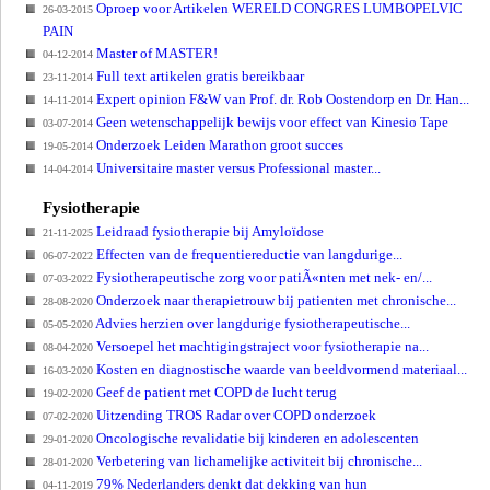
Oproep voor Artikelen WERELD CONGRES LUMBOPELVIC
26-03-2015
PAIN
Master of MASTER!
04-12-2014
Full text artikelen gratis bereikbaar
23-11-2014
Expert opinion F&W van Prof. dr. Rob Oostendorp en Dr. Han...
14-11-2014
Geen wetenschappelijk bewijs voor effect van Kinesio Tape
03-07-2014
Onderzoek Leiden Marathon groot succes
19-05-2014
Universitaire master versus Professional master...
14-04-2014
Fysiotherapie
Leidraad fysiotherapie bij Amyloïdose
21-11-2025
Effecten van de frequentiereductie van langdurige...
06-07-2022
Fysiotherapeutische zorg voor patiÃ«nten met nek- en/...
07-03-2022
Onderzoek naar therapietrouw bij patienten met chronische...
28-08-2020
Advies herzien over langdurige fysiotherapeutische...
05-05-2020
Versoepel het machtigingstraject voor fysiotherapie na...
08-04-2020
Kosten en diagnostische waarde van beeldvormend materiaal...
16-03-2020
Geef de patient met COPD de lucht terug
19-02-2020
Uitzending TROS Radar over COPD onderzoek
07-02-2020
Oncologische revalidatie bij kinderen en adolescenten
29-01-2020
Verbetering van lichamelijke activiteit bij chronische...
28-01-2020
79% Nederlanders denkt dat dekking van hun
04-11-2019