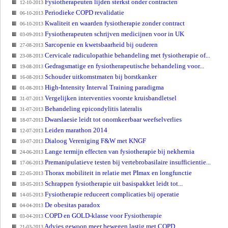
Fysiotherapeuten lijden sterkst onder contracten
12-10-2013
Periodieke COPD revalidatie
06-10-2013
Kwaliteit en waarden fysiotherapie zonder contract
06-10-2013
Fysiotherapeuten schrijven medicijnen voor in UK
03-09-2013
Sarcopenie en kwetsbaarheid bij ouderen
27-08-2013
Cervicale radiculopathie behandeling met fysiotherapie of...
23-08-2013
Gedragsmatige en fysiotherapeutische behandeling voor...
19-08-2013
Schouder uitkomstmaten bij borstkanker
16-08-2013
High-Intensity Interval Training paradigma
01-08-2013
Vergelijken interventies voorste kruisbandletsel
31-07-2013
Behandeling epicondylitis lateralis
31-07-2013
Dwarslaesie leidt tot onomkeerbaar weefselverlies
18-07-2013
Leiden marathon 2014
12-07-2013
Dialoog Vereniging F&W met KNGF
10-07-2013
Lange termijn effecten van fysiotherapie bij nekhernia
24-06-2013
Premanipulatieve testen bij vertebrobasilaire insufficientie...
17-06-2013
Thorax mobiliteit in relatie met PImax en longfunctie
22-05-2013
Schrappen fysiotherapie uit basispakket leidt tot...
18-05-2013
Fysiotherapie reduceert complicaties bij operatie
14-05-2013
De obesitas paradox
04-04-2013
COPD en GOLD-klasse voor Fysiotherapie
03-04-2013
Advies gewoon meer bewegen lastig met COPD
21-03-2013