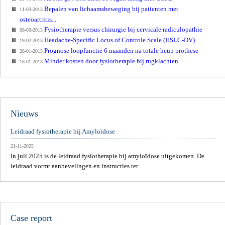
Bepalen van lichaamsbeweging bij patienten met
11-03-2013
osteoartritis...
Fysiotherapie versus chirurgie bij cervicale radiculopathie
08-03-2013
Headache-Specific Locus of Controle Scale (HSLC-DV)
19-02-2013
Prognose loopfunctie 6 maanden na totale heup prothese
28-01-2013
Minder kosten door fysiotherapie bij rugklachten
18-01-2013
Nieuws
Leidraad fysiotherapie bij Amyloïdose
21-11-2025
In juli 2025 is de leidraad fysiotherapie bij amyloïdose uitgekomen. De
leidraad vormt aanbevelingen en instructies ter...
Case report