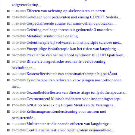
zorgverzekering...
Effecten van oefening op skeletspieren en pezen
31-10-2019
Gevolgen voor patiÃ«nten met ernstig COPD in Nederla...
22-10-2019
Gespecialiseerde cutane Schwann-cellen veroorzaken...
01-10-2019
Oefening met hoge intensiteit gedurende 3 maanden...
05-09-2019
Metabool syndroom en de long
05-09-2019
Oefentherapie bij volwassenen met multiple sclerose met...
05-09-2019
Vroegtijdige fysiotherapie kan het risico van langdurig...
05-09-2019
Prevalentie van het metabool syndroom bij COPD-patiÃ«nt...
30-07-2019
Bilaterale magnetische resonantie beeldvorming
30-07-2019
bevindingen...
Kosteneffectiviteit van combinatietherapie bij patiÃ«nt...
26-07-2019
Fysiotherapeuten reduceren verwijzingen naar orthopeden
05-07-2019
met...
Gezondheidseffecten van directe triage tot fysiotherapeuten...
06-06-2019
Gestructureerd klinisch redeneren voor inspanningsrecept...
24-05-2019
KNGF op bezoek bij Corpus Mentis en de Vereniging...
17-04-2019
Zelfmanagementondersteuning voor mensen met
02-04-2019
persisterende...
Multicenter studie naar de effecten van langdurige...
01-04-2019
Centrale sensitisatie voorspelt grotere vermoeidheid...
25-03-2019