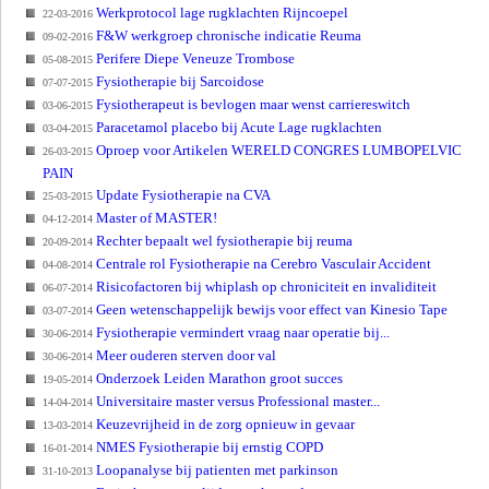
Werkprotocol lage rugklachten Rijncoepel
22-03-2016
F&W werkgroep chronische indicatie Reuma
09-02-2016
Perifere Diepe Veneuze Trombose
05-08-2015
Fysiotherapie bij Sarcoidose
07-07-2015
Fysiotherapeut is bevlogen maar wenst carriereswitch
03-06-2015
Paracetamol placebo bij Acute Lage rugklachten
03-04-2015
Oproep voor Artikelen WERELD CONGRES LUMBOPELVIC
26-03-2015
PAIN
Update Fysiotherapie na CVA
25-03-2015
Master of MASTER!
04-12-2014
Rechter bepaalt wel fysiotherapie bij reuma
20-09-2014
Centrale rol Fysiotherapie na Cerebro Vasculair Accident
04-08-2014
Risicofactoren bij whiplash op chroniciteit en invaliditeit
06-07-2014
Geen wetenschappelijk bewijs voor effect van Kinesio Tape
03-07-2014
Fysiotherapie vermindert vraag naar operatie bij...
30-06-2014
Meer ouderen sterven door val
30-06-2014
Onderzoek Leiden Marathon groot succes
19-05-2014
Universitaire master versus Professional master...
14-04-2014
Keuzevrijheid in de zorg opnieuw in gevaar
13-03-2014
NMES Fysiotherapie bij ernstig COPD
16-01-2014
Loopanalyse bij patienten met parkinson
31-10-2013