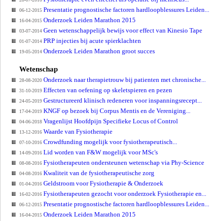
Presentatie prognostische factoren hardloopblessures Leiden...
06-12-2015
Onderzoek Leiden Marathon 2015
16-04-2015
Geen wetenschappelijk bewijs voor effect van Kinesio Tape
03-07-2014
PRP injecties bij acute spierklachten
01-07-2014
Onderzoek Leiden Marathon groot succes
19-05-2014
Wetenschap
Onderzoek naar therapietrouw bij patienten met chronische...
28-08-2020
Effecten van oefening op skeletspieren en pezen
31-10-2019
Gestructureerd klinisch redeneren voor inspanningsrecept...
24-05-2019
KNGF op bezoek bij Corpus Mentis en de Vereniging...
17-04-2019
Vragenlijst Hoofdpijn Specifieke Locus of Control
04-06-2018
Waarde van Fysiotherapie
13-12-2016
Crowdfunding mogelijk voor fysiotherapeutisch...
07-10-2016
Lid worden van F&W mogelijk voor MSc's
14-09-2016
Fysiotherapeuten ondersteunen wetenschap via Phy-Science
08-08-2016
Kwaliteit van de fysiotherapeutische zorg
04-08-2016
Geldstroom voor Fysiotherapie & Onderzoek
01-04-2016
Fysiotherapeuten gezocht voor onderzoek Fysiotherapie en...
16-02-2016
Presentatie prognostische factoren hardloopblessures Leiden...
06-12-2015
Onderzoek Leiden Marathon 2015
16-04-2015