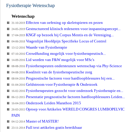
Fysiotherapie Wetenschap
Wetenschap
Effecten van oefening op skeletspieren en pezen
31-10-2019
Gestructureerd klinisch redeneren voor inspanningsrecept...
24-05-2019
KNGF op bezoek bij Corpus Mentis en de Vereniging...
17-04-2019
Vragenlijst Hoofdpijn Specifieke Locus of Control
04-06-2018
Waarde van Fysiotherapie
13-12-2016
Crowdfunding mogelijk voor fysiotherapeutisch...
07-10-2016
Lid worden van F&W mogelijk voor MSc's
14-09-2016
Fysiotherapeuten ondersteunen wetenschap via Phy-Science
08-08-2016
Kwaliteit van de fysiotherapeutische zorg
04-08-2016
Prognostische factoren voor hardloopblessures bij een...
08-04-2016
Geldstroom voor Fysiotherapie & Onderzoek
01-04-2016
Fysiotherapeuten gezocht voor onderzoek Fysiotherapie en...
16-02-2016
Presentatie prognostische factoren hardloopblessures Leiden...
06-12-2015
Onderzoek Leiden Marathon 2015
16-04-2015
Oproep voor Artikelen WERELD CONGRES LUMBOPELVIC
26-03-2015
PAIN
Master of MASTER!
04-12-2014
Full text artikelen gratis bereikbaar
23-11-2014