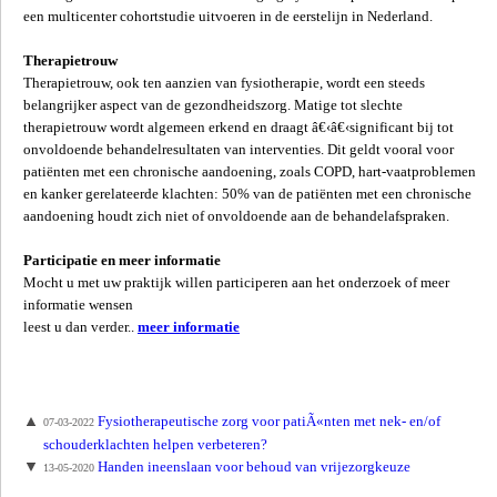
een multicenter cohortstudie uitvoeren in de eerstelijn in Nederland.
Therapietrouw
Therapietrouw, ook ten aanzien van fysiotherapie, wordt een steeds
belangrijker aspect van de gezondheidszorg. Matige tot slechte
therapietrouw wordt algemeen erkend en draagt â€‹â€‹significant bij tot
onvoldoende behandelresultaten van interventies. Dit geldt vooral voor
patiënten met een chronische aandoening, zoals COPD, hart-vaatproblemen
en kanker gerelateerde klachten: 50% van de patiënten met een chronische
aandoening houdt zich niet of onvoldoende aan de behandelafspraken.
Participatie en meer informatie
Mocht u met uw praktijk willen participeren aan het onderzoek of meer
informatie wensen
leest u dan verder..
meer informatie
Fysiotherapeutische zorg voor patiÃ«nten met nek- en/of
07-03-2022
schouderklachten helpen verbeteren?
Handen ineenslaan voor behoud van vrijezorgkeuze
13-05-2020