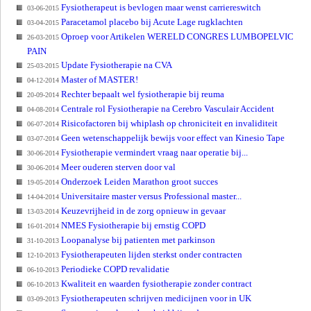
Fysiotherapeut is bevlogen maar wenst carriereswitch
03-06-2015
Paracetamol placebo bij Acute Lage rugklachten
03-04-2015
Oproep voor Artikelen WERELD CONGRES LUMBOPELVIC
26-03-2015
PAIN
Update Fysiotherapie na CVA
25-03-2015
Master of MASTER!
04-12-2014
Rechter bepaalt wel fysiotherapie bij reuma
20-09-2014
Centrale rol Fysiotherapie na Cerebro Vasculair Accident
04-08-2014
Risicofactoren bij whiplash op chroniciteit en invaliditeit
06-07-2014
Geen wetenschappelijk bewijs voor effect van Kinesio Tape
03-07-2014
Fysiotherapie vermindert vraag naar operatie bij...
30-06-2014
Meer ouderen sterven door val
30-06-2014
Onderzoek Leiden Marathon groot succes
19-05-2014
Universitaire master versus Professional master...
14-04-2014
Keuzevrijheid in de zorg opnieuw in gevaar
13-03-2014
NMES Fysiotherapie bij ernstig COPD
16-01-2014
Loopanalyse bij patienten met parkinson
31-10-2013
Fysiotherapeuten lijden sterkst onder contracten
12-10-2013
Periodieke COPD revalidatie
06-10-2013
Kwaliteit en waarden fysiotherapie zonder contract
06-10-2013
Fysiotherapeuten schrijven medicijnen voor in UK
03-09-2013