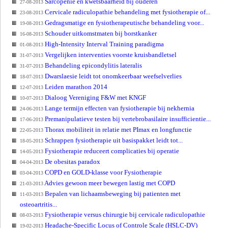
Sarcopenie en kwetsbaarheid bij ouderen
27-08-2013
Cervicale radiculopathie behandeling met fysiotherapie of...
23-08-2013
Gedragsmatige en fysiotherapeutische behandeling voor...
19-08-2013
Schouder uitkomstmaten bij borstkanker
16-08-2013
High-Intensity Interval Training paradigma
01-08-2013
Vergelijken interventies voorste kruisbandletsel
31-07-2013
Behandeling epicondylitis lateralis
31-07-2013
Dwarslaesie leidt tot onomkeerbaar weefselverlies
18-07-2013
Leiden marathon 2014
12-07-2013
Dialoog Vereniging F&W met KNGF
10-07-2013
Lange termijn effecten van fysiotherapie bij nekhernia
24-06-2013
Premanipulatieve testen bij vertebrobasilaire insufficientie...
17-06-2013
Thorax mobiliteit in relatie met PImax en longfunctie
22-05-2013
Schrappen fysiotherapie uit basispakket leidt tot...
18-05-2013
Fysiotherapie reduceert complicaties bij operatie
14-05-2013
De obesitas paradox
04-04-2013
COPD en GOLD-klasse voor Fysiotherapie
03-04-2013
Advies gewoon meer bewegen lastig met COPD
21-03-2013
Bepalen van lichaamsbeweging bij patienten met
11-03-2013
osteoartritis...
Fysiotherapie versus chirurgie bij cervicale radiculopathie
08-03-2013
Headache-Specific Locus of Controle Scale (HSLC-DV)
19-02-2013