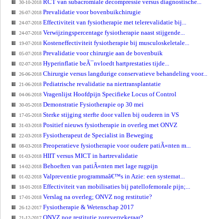
RCT van subacromiale decompressie versus diagnostische...
30-10-2018
Prevalidatie voor bovenbuikchirugie
26-07-2018
Effectiviteit van fysiotherapie met telerevalidatie bij...
24-07-2018
Verwijzingspercentage fysiotherapie naast stijgende...
24-07-2018
Kosteneffectiviteit fysiotherapie bij musculoskeletale...
19-07-2018
Prevalidatie voor chirurgie aan de bovenbuik
05-07-2018
Hyperinflatie beÃ¯nvloedt hartprestaties tijde...
02-07-2018
Chirurgie versus langdurige conservatieve behandeling voor...
26-06-2018
Pediatrische revalidatie na niertransplantatie
21-06-2018
Vragenlijst Hoofdpijn Specifieke Locus of Control
04-06-2018
Demonstratie Fysiotherapie op 30 mei
30-05-2018
Sterke stijging sterfte door vallen bij ouderen in VS
17-05-2018
Positief nieuws fysiotherapie in overleg met ONVZ
31-03-2018
Fysiotherapeut de Specialist in Beweging
22-03-2018
Preoperatieve fysiotherapie voor oudere patiÃ«nten m...
08-03-2018
HIIT versus MICT in hartrevalidatie
01-03-2018
Behoeften van patiÃ«nten met lage rugpijn
14-02-2018
Valpreventie programmaâ€™s in Azie: een systemat...
01-02-2018
Effectiviteit van mobilisaties bij patellofemorale pijn;...
18-01-2018
Verslag na overleg; ONVZ nog restitutie?
17-01-2018
Fysiotherapie & Wetenschap 2017
26-12-2017
ONVZ nog restitutie zorgverzekeraar?
21-12-2017