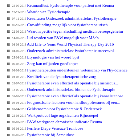
Reumanifest: Fysiotherapie voor patient met Reuma
22-06-2017
Waarde van Fysiotherapie
13-12-2016
Resultaten Onderzoek administratielast Fysiotherapie
07-11-2016
Crowdfunding mogelijk voor fysiotherapeutisch...
07-10-2016
Waarom petitie tegen afschaffing medisch beroepsgeheim
22-09-2016
Lid worden van F&W mogelijk voor MSc's
14-09-2016
Add Life to Years World Physical Therapy Day 2016
08-09-2016
Onderzoek administratielast fysiotherapie succesvol
04-09-2016
Etymologie van het woord Spit
25-08-2016
Zorg kan miljarden goedkoper
09-08-2016
Fysiotherapeuten ondersteunen wetenschap via Phy-Science
08-08-2016
Kwaliteit van de fysiotherapeutische zorg
04-08-2016
Fysiotherapie even effectief als operatie bij meniscus...
28-07-2016
Onderzoek administratielast binnen de Fysiotherapie
13-06-2016
Fysiotherapie even effectief als operatie bij kanaalstenose
31-05-2016
Prognostische factoren voor hardloopblessures bij een...
08-04-2016
Geldstroom voor Fysiotherapie & Onderzoek
01-04-2016
Werkprotocol lage rugklachten Rijncoepel
22-03-2016
F&W werkgroep chronische indicatie Reuma
09-02-2016
Perifere Diepe Veneuze Trombose
05-08-2015
Fysiotherapie bij Sarcoidose
07-07-2015