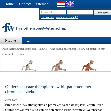
Home
Contact
Sitemap
|
Lid worden
Wachtwoord kwijt?
Nieuws
☰
Fysiotherapiewetenschap.com
Nieuws
Onderzoek naar therapietrouw bij patienten met
-
-
chronische ziekten
Onderzoek naar therapietrouw bij patienten met
chronische ziekten
28-08-2020
Ellen Ricke, fysiotherapeute en promovenda aan de Rijksuniversiteit van
Groningenvan zal als lid van de Vereniging Fysiotherapie & Wetenschap