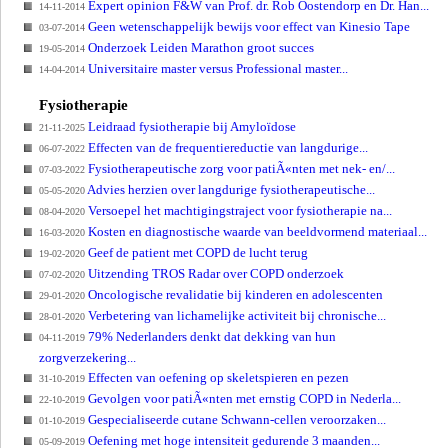
Expert opinion F&W van Prof. dr. Rob Oostendorp en Dr. Han...
14-11-2014
Geen wetenschappelijk bewijs voor effect van Kinesio Tape
03-07-2014
Onderzoek Leiden Marathon groot succes
19-05-2014
Universitaire master versus Professional master...
14-04-2014
Fysiotherapie
Leidraad fysiotherapie bij Amyloïdose
21-11-2025
Effecten van de frequentiereductie van langdurige...
06-07-2022
Fysiotherapeutische zorg voor patiÃ«nten met nek- en/...
07-03-2022
Advies herzien over langdurige fysiotherapeutische...
05-05-2020
Versoepel het machtigingstraject voor fysiotherapie na...
08-04-2020
Kosten en diagnostische waarde van beeldvormend materiaal...
16-03-2020
Geef de patient met COPD de lucht terug
19-02-2020
Uitzending TROS Radar over COPD onderzoek
07-02-2020
Oncologische revalidatie bij kinderen en adolescenten
29-01-2020
Verbetering van lichamelijke activiteit bij chronische...
28-01-2020
79% Nederlanders denkt dat dekking van hun
04-11-2019
zorgverzekering...
Effecten van oefening op skeletspieren en pezen
31-10-2019
Gevolgen voor patiÃ«nten met ernstig COPD in Nederla...
22-10-2019
Gespecialiseerde cutane Schwann-cellen veroorzaken...
01-10-2019
Oefening met hoge intensiteit gedurende 3 maanden...
05-09-2019