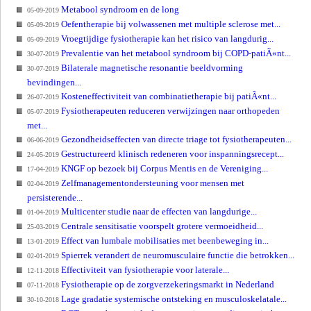
Metabool syndroom en de long
05-09-2019
Oefentherapie bij volwassenen met multiple sclerose met...
05-09-2019
Vroegtijdige fysiotherapie kan het risico van langdurig...
05-09-2019
Prevalentie van het metabool syndroom bij COPD-patiÃ«nt...
30-07-2019
Bilaterale magnetische resonantie beeldvorming
30-07-2019
bevindingen...
Kosteneffectiviteit van combinatietherapie bij patiÃ«nt...
26-07-2019
Fysiotherapeuten reduceren verwijzingen naar orthopeden
05-07-2019
met...
Gezondheidseffecten van directe triage tot fysiotherapeuten...
06-06-2019
Gestructureerd klinisch redeneren voor inspanningsrecept...
24-05-2019
KNGF op bezoek bij Corpus Mentis en de Vereniging...
17-04-2019
Zelfmanagementondersteuning voor mensen met
02-04-2019
persisterende...
Multicenter studie naar de effecten van langdurige...
01-04-2019
Centrale sensitisatie voorspelt grotere vermoeidheid...
25-03-2019
Effect van lumbale mobilisaties met beenbeweging in...
13-01-2019
Spierrek verandert de neuromusculaire functie die betrokken...
02-01-2019
Effectiviteit van fysiotherapie voor laterale...
12-11-2018
Fysiotherapie op de zorgverzekeringsmarkt in Nederland
07-11-2018
Lage gradatie systemische ontsteking en musculoskelatale...
30-10-2018